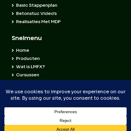
Basic Stappenplan
Betonstuc Video's
Realisaties Met MDP
Snelmenu
Home
Producten
Wat Is LMFX?
Cursussen
Contact
© CopyRight Mineraldecopaints
Algemene
Privacy
Cookies
Voorwaarden
Policy